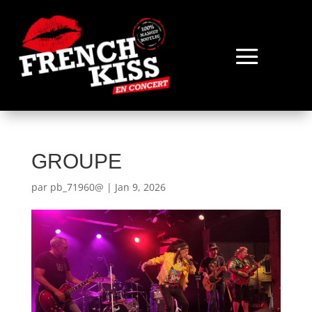
GROUPE
par
pb_71960@
|
Jan 9, 2026