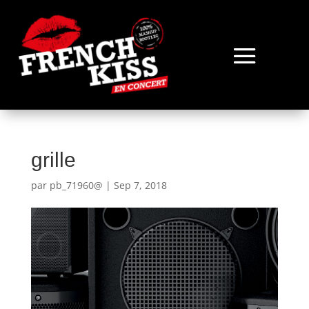
grille
par
pb_71960@
|
Sep 7, 2018