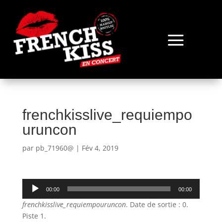
frenchkisslive_requiempo
uruncon
par
pb_71960@
|
Fév 4, 2019
Lecteur
00:00
00:00
audio
frenchkisslive_requiempouruncon
. Date de sortie : 0.
Piste 1.