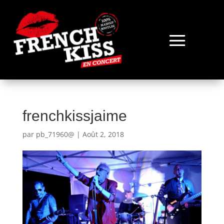
frenchkissjaime
par
pb_71960@
|
Août 2, 2018