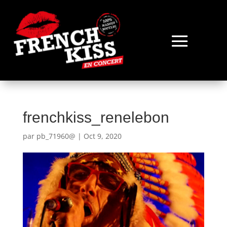
frenchkiss_renelebon
par
pb_71960@
|
Oct 9, 2020