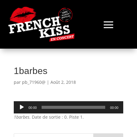
1barbes
par
pb_71960@
|
Août 2, 2018
Lecteur
00:00
00:00
audio
1barbes
. Date de sortie : 0. Piste 1.