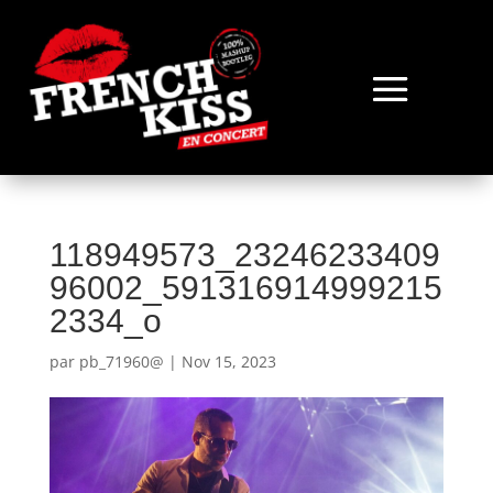
118949573_23246233409
96002_591316914999215
2334_o
par
pb_71960@
|
Nov 15, 2023